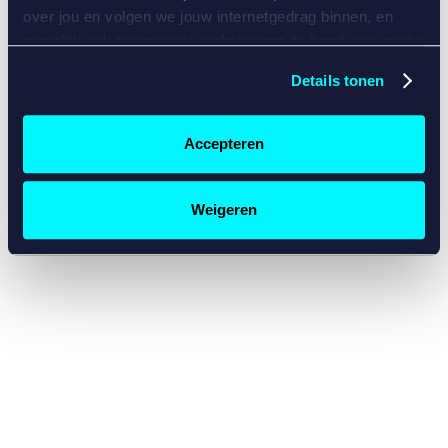
console for more information)
.
over jou en volgen we jouw internetgedrag binnen, en
mogelijk ook buiten onze website aan de hand van unieke
identificatoren, zoals je IP-adres, je Betcity-account
Details tonen
nummer, informatie over je browser, je apparaat of je
besturingssysteem. Wij bouwen zo jouw persoonlijke
profiel op. Hiermee passen wij onze website en
Accepteren
communicatie aan op jouw voorkeuren. Ook kunnen we
zo gerichte advertenties laten zien op basis van jouw
recente internetgedrag. Specifiek gebruiken wij en onze
Weigeren
partners de data voor de volgende doeleinden:
Advertentie- en contentmeting, inzichten in het publiek
en in productontwikkeling;
Gepersonaliseerde content;
Gepersonaliseerde advertenties;
Sociale media functionaliteit.
Lees hierover meer in
ons
cookiebeleid
en
privacybeleid
.