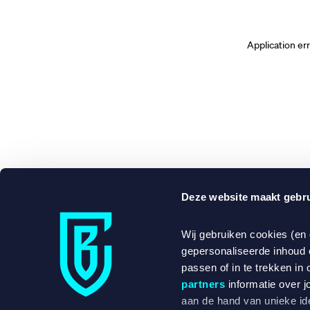
Application er
Deze website maakt gebru
Wij gebruiken cookies (en
gepersonaliseerde inhoud 
passen of in te trekken in 
partners
informatie over j
aan de hand van unieke ide