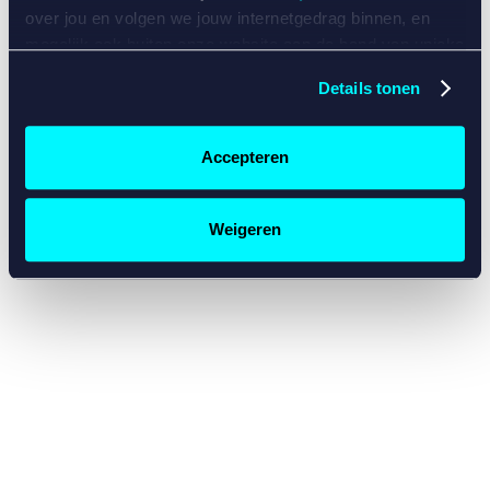
console for more information)
.
over jou en volgen we jouw internetgedrag binnen, en
mogelijk ook buiten onze website aan de hand van unieke
identificatoren, zoals je IP-adres, je Betcity-account
Details tonen
nummer, informatie over je browser, je apparaat of je
besturingssysteem. Wij bouwen zo jouw persoonlijke
profiel op. Hiermee passen wij onze website en
Accepteren
communicatie aan op jouw voorkeuren. Ook kunnen we
zo gerichte advertenties laten zien op basis van jouw
recente internetgedrag. Specifiek gebruiken wij en onze
Weigeren
partners de data voor de volgende doeleinden:
Advertentie- en contentmeting, inzichten in het publiek
en in productontwikkeling;
Gepersonaliseerde content;
Gepersonaliseerde advertenties;
Sociale media functionaliteit.
Lees hierover meer in
ons
cookiebeleid
en
privacybeleid
.