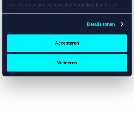
console for more information)
.
over jou en volgen we jouw internetgedrag binnen, en
mogelijk ook buiten onze website aan de hand van unieke
identificatoren, zoals je IP-adres, je Betcity-account
Details tonen
nummer, informatie over je browser, je apparaat of je
besturingssysteem. Wij bouwen zo jouw persoonlijke
profiel op. Hiermee passen wij onze website en
Accepteren
communicatie aan op jouw voorkeuren. Ook kunnen we
zo gerichte advertenties laten zien op basis van jouw
recente internetgedrag. Specifiek gebruiken wij en onze
Weigeren
partners de data voor de volgende doeleinden:
Advertentie- en contentmeting, inzichten in het publiek
en in productontwikkeling;
Gepersonaliseerde content;
Gepersonaliseerde advertenties;
Sociale media functionaliteit.
Lees hierover meer in
ons
cookiebeleid
en
privacybeleid
.