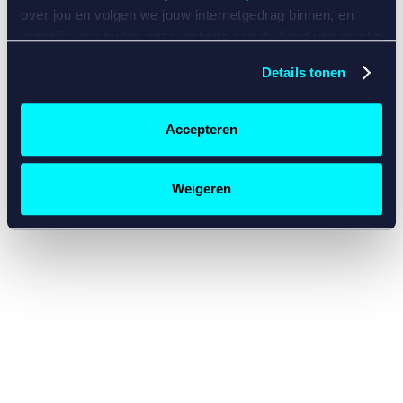
console for more information)
.
over jou en volgen we jouw internetgedrag binnen, en
mogelijk ook buiten onze website aan de hand van unieke
identificatoren, zoals je IP-adres, je Betcity-account
Details tonen
nummer, informatie over je browser, je apparaat of je
besturingssysteem. Wij bouwen zo jouw persoonlijke
profiel op. Hiermee passen wij onze website en
Accepteren
communicatie aan op jouw voorkeuren. Ook kunnen we
zo gerichte advertenties laten zien op basis van jouw
recente internetgedrag. Specifiek gebruiken wij en onze
Weigeren
partners de data voor de volgende doeleinden:
Advertentie- en contentmeting, inzichten in het publiek
en in productontwikkeling;
Gepersonaliseerde content;
Gepersonaliseerde advertenties;
Sociale media functionaliteit.
Lees hierover meer in
ons
cookiebeleid
en
privacybeleid
.