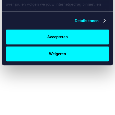
console for more information)
.
over jou en volgen we jouw internetgedrag binnen, en
mogelijk ook buiten onze website aan de hand van unieke
identificatoren, zoals je IP-adres, je Betcity-account
Details tonen
nummer, informatie over je browser, je apparaat of je
besturingssysteem. Wij bouwen zo jouw persoonlijke
profiel op. Hiermee passen wij onze website en
Accepteren
communicatie aan op jouw voorkeuren. Ook kunnen we
zo gerichte advertenties laten zien op basis van jouw
recente internetgedrag. Specifiek gebruiken wij en onze
Weigeren
partners de data voor de volgende doeleinden:
Advertentie- en contentmeting, inzichten in het publiek
en in productontwikkeling;
Gepersonaliseerde content;
Gepersonaliseerde advertenties;
Sociale media functionaliteit.
Lees hierover meer in
ons
cookiebeleid
en
privacybeleid
.