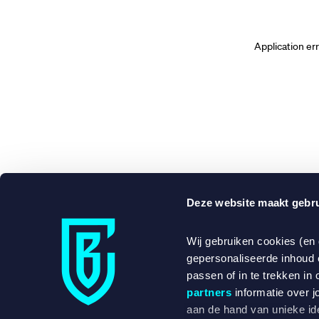
Application er
Deze website maakt gebru
Wij gebruiken cookies (en
gepersonaliseerde inhoud 
passen of in te trekken in 
partners
informatie over j
aan de hand van unieke ide