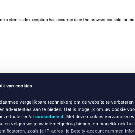
ror: a client-side exception has occurred (see the browser console for mo
ik van cookies
 daarmee vergelijkbare technieken) om de website te verbeteren
en advertenties aan te bieden. Het is mogelijk om uw cookie voo
onze footer en/of
cookiebeleid
. Met deze cookies verzamelen w
ou en volgen we jouw internetgedrag binnen, en mogelijk ook bui
ntificatoren, zoals je IP-adres, je Betcity-account nummer, infor