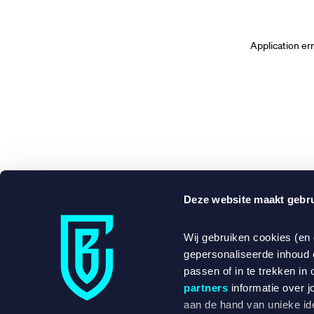
Application er
Deze website maakt gebru
Wij gebruiken cookies (en
gepersonaliseerde inhoud 
passen of in te trekken in 
partners
informatie over j
aan de hand van unieke ide