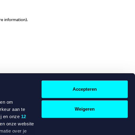
re information)
.
Accepteren
 en om
Weigeren
rkeur aan te
ij en onze
12
ten onze website
matie over je