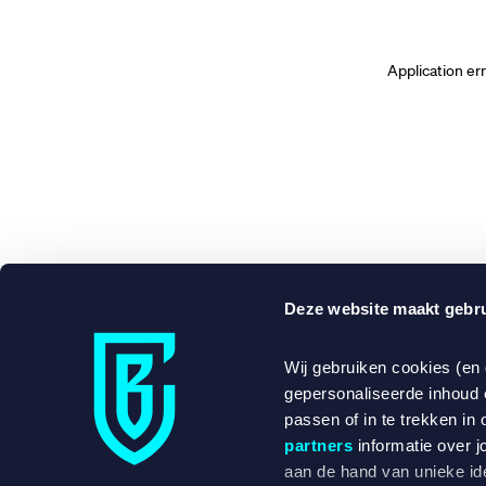
Application er
Deze website maakt gebru
Wij gebruiken cookies (en
gepersonaliseerde inhoud 
passen of in te trekken in 
partners
informatie over j
aan de hand van unieke ide