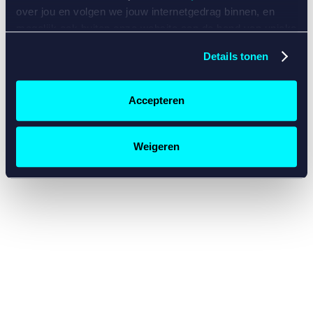
console for more information)
.
over jou en volgen we jouw internetgedrag binnen, en
mogelijk ook buiten onze website aan de hand van unieke
identificatoren, zoals je IP-adres, je Betcity-account
Details tonen
nummer, informatie over je browser, je apparaat of je
besturingssysteem. Wij bouwen zo jouw persoonlijke
profiel op. Hiermee passen wij onze website en
Accepteren
communicatie aan op jouw voorkeuren. Ook kunnen we
zo gerichte advertenties laten zien op basis van jouw
recente internetgedrag. Specifiek gebruiken wij en onze
Weigeren
partners de data voor de volgende doeleinden:
Advertentie- en contentmeting, inzichten in het publiek
en in productontwikkeling;
Gepersonaliseerde content;
Gepersonaliseerde advertenties;
Sociale media functionaliteit.
Lees hierover meer in
ons
cookiebeleid
en
privacybeleid
.