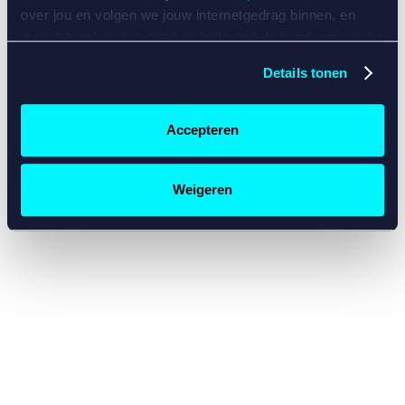
console for more information)
.
over jou en volgen we jouw internetgedrag binnen, en
mogelijk ook buiten onze website aan de hand van unieke
identificatoren, zoals je IP-adres, je Betcity-account
Details tonen
nummer, informatie over je browser, je apparaat of je
besturingssysteem. Wij bouwen zo jouw persoonlijke
profiel op. Hiermee passen wij onze website en
Accepteren
communicatie aan op jouw voorkeuren. Ook kunnen we
zo gerichte advertenties laten zien op basis van jouw
recente internetgedrag. Specifiek gebruiken wij en onze
Weigeren
partners de data voor de volgende doeleinden:
Advertentie- en contentmeting, inzichten in het publiek
en in productontwikkeling;
Gepersonaliseerde content;
Gepersonaliseerde advertenties;
Sociale media functionaliteit.
Lees hierover meer in
ons
cookiebeleid
en
privacybeleid
.