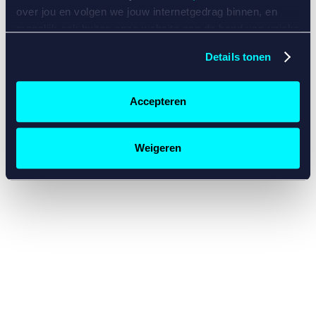
console for more information)
.
over jou en volgen we jouw internetgedrag binnen, en
mogelijk ook buiten onze website aan de hand van unieke
identificatoren, zoals je IP-adres, je Betcity-account
Details tonen
nummer, informatie over je browser, je apparaat of je
besturingssysteem. Wij bouwen zo jouw persoonlijke
profiel op. Hiermee passen wij onze website en
Accepteren
communicatie aan op jouw voorkeuren. Ook kunnen we
zo gerichte advertenties laten zien op basis van jouw
recente internetgedrag. Specifiek gebruiken wij en onze
Weigeren
partners de data voor de volgende doeleinden:
Advertentie- en contentmeting, inzichten in het publiek
en in productontwikkeling;
Gepersonaliseerde content;
Gepersonaliseerde advertenties;
Sociale media functionaliteit.
Lees hierover meer in
ons
cookiebeleid
en
privacybeleid
.