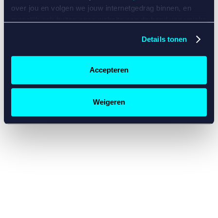
console for more information)
.
over jou en volgen we jouw internetgedrag binnen, en
mogelijk ook buiten onze website aan de hand van unieke
identificatoren, zoals je IP-adres, je Betcity-account
Details tonen
nummer, informatie over je browser, je apparaat of je
besturingssysteem. Wij bouwen zo jouw persoonlijke
profiel op. Hiermee passen wij onze website en
Accepteren
communicatie aan op jouw voorkeuren. Ook kunnen we
zo gerichte advertenties laten zien op basis van jouw
recente internetgedrag. Specifiek gebruiken wij en onze
Weigeren
partners de data voor de volgende doeleinden:
Advertentie- en contentmeting, inzichten in het publiek
en in productontwikkeling;
Gepersonaliseerde content;
Gepersonaliseerde advertenties;
Sociale media functionaliteit.
Lees hierover meer in
ons
cookiebeleid
en
privacybeleid
.