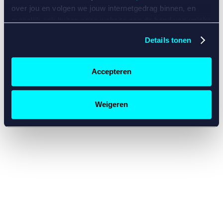
console for more information)
.
over jou en volgen we jouw internetgedrag binnen, en
mogelijk ook buiten onze website aan de hand van unieke
identificatoren, zoals je IP-adres, je Betcity-account
Details tonen
nummer, informatie over je browser, je apparaat of je
besturingssysteem. Wij bouwen zo jouw persoonlijke
profiel op. Hiermee passen wij onze website en
Accepteren
communicatie aan op jouw voorkeuren. Ook kunnen we
zo gerichte advertenties laten zien op basis van jouw
recente internetgedrag. Specifiek gebruiken wij en onze
Weigeren
partners de data voor de volgende doeleinden:
Advertentie- en contentmeting, inzichten in het publiek
en in productontwikkeling;
Gepersonaliseerde content;
Gepersonaliseerde advertenties;
Sociale media functionaliteit.
Lees hierover meer in
ons
cookiebeleid
en
privacybeleid
.