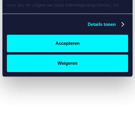
console for more information)
.
over jou en volgen we jouw internetgedrag binnen, en
mogelijk ook buiten onze website aan de hand van unieke
identificatoren, zoals je IP-adres, je Betcity-account
Details tonen
nummer, informatie over je browser, je apparaat of je
besturingssysteem. Wij bouwen zo jouw persoonlijke
profiel op. Hiermee passen wij onze website en
Accepteren
communicatie aan op jouw voorkeuren. Ook kunnen we
zo gerichte advertenties laten zien op basis van jouw
recente internetgedrag. Specifiek gebruiken wij en onze
Weigeren
partners de data voor de volgende doeleinden:
Advertentie- en contentmeting, inzichten in het publiek
en in productontwikkeling;
Gepersonaliseerde content;
Gepersonaliseerde advertenties;
Sociale media functionaliteit.
Lees hierover meer in
ons
cookiebeleid
en
privacybeleid
.