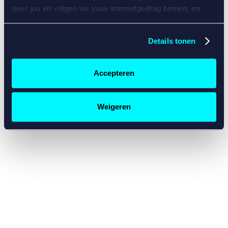
console for more information)
.
over jou en volgen we jouw internetgedrag binnen, en
mogelijk ook buiten onze website aan de hand van unieke
identificatoren, zoals je IP-adres, je Betcity-account
Details tonen
nummer, informatie over je browser, je apparaat of je
besturingssysteem. Wij bouwen zo jouw persoonlijke
profiel op. Hiermee passen wij onze website en
Accepteren
communicatie aan op jouw voorkeuren. Ook kunnen we
zo gerichte advertenties laten zien op basis van jouw
recente internetgedrag. Specifiek gebruiken wij en onze
Weigeren
partners de data voor de volgende doeleinden:
Advertentie- en contentmeting, inzichten in het publiek
en in productontwikkeling;
Gepersonaliseerde content;
Gepersonaliseerde advertenties;
Sociale media functionaliteit.
Lees hierover meer in
ons
cookiebeleid
en
privacybeleid
.