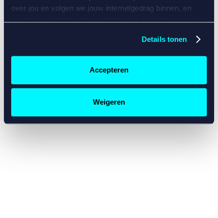
console for more information)
.
over jou en volgen we jouw internetgedrag binnen, en
mogelijk ook buiten onze website aan de hand van unieke
identificatoren, zoals je IP-adres, je Betcity-account
Details tonen
nummer, informatie over je browser, je apparaat of je
besturingssysteem. Wij bouwen zo jouw persoonlijke
profiel op. Hiermee passen wij onze website en
Accepteren
communicatie aan op jouw voorkeuren. Ook kunnen we
zo gerichte advertenties laten zien op basis van jouw
recente internetgedrag. Specifiek gebruiken wij en onze
Weigeren
partners de data voor de volgende doeleinden:
Advertentie- en contentmeting, inzichten in het publiek
en in productontwikkeling;
Gepersonaliseerde content;
Gepersonaliseerde advertenties;
Sociale media functionaliteit.
Lees hierover meer in
ons
cookiebeleid
en
privacybeleid
.