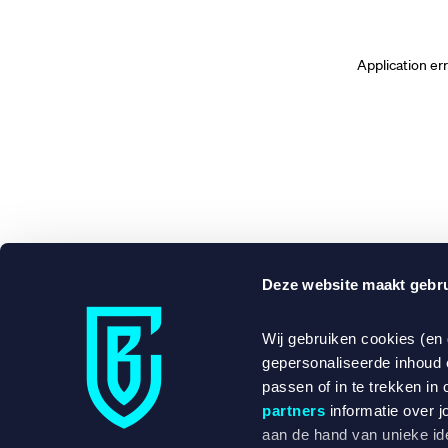
Application er
Deze website maakt gebru
Wij gebruiken cookies (en
gepersonaliseerde inhoud 
passen of in te trekken in 
partners
informatie over j
aan de hand van unieke ide