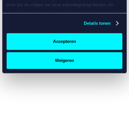
console for more information)
.
over jou en volgen we jouw internetgedrag binnen, en
mogelijk ook buiten onze website aan de hand van unieke
identificatoren, zoals je IP-adres, je Betcity-account
Details tonen
nummer, informatie over je browser, je apparaat of je
besturingssysteem. Wij bouwen zo jouw persoonlijke
profiel op. Hiermee passen wij onze website en
Accepteren
communicatie aan op jouw voorkeuren. Ook kunnen we
zo gerichte advertenties laten zien op basis van jouw
recente internetgedrag. Specifiek gebruiken wij en onze
Weigeren
partners de data voor de volgende doeleinden:
Advertentie- en contentmeting, inzichten in het publiek
en in productontwikkeling;
Gepersonaliseerde content;
Gepersonaliseerde advertenties;
Sociale media functionaliteit.
Lees hierover meer in
ons
cookiebeleid
en
privacybeleid
.