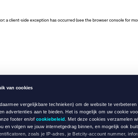
ror: a client-side exception has occurred (see the browser console for mo
ik van cookies
 daarmee vergelijkbare technieken) om de website te verbeteren
en advertenties aan te bieden. Het is mogelijk om uw cookie voo
onze footer en/of
cookiebeleid
. Met deze cookies verzamelen w
ou en volgen we jouw internetgedrag binnen, en mogelijk ook bui
ntificatoren, zoals je IP-adres, je Betcity-account nummer, infor