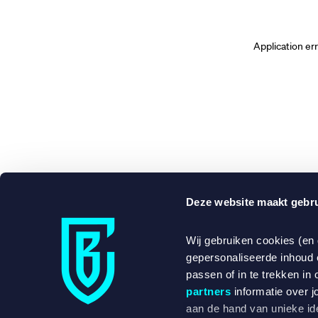
Application er
Deze website maakt gebru
Wij gebruiken cookies (en
gepersonaliseerde inhoud 
passen of in te trekken in 
partners
informatie over j
aan de hand van unieke ide