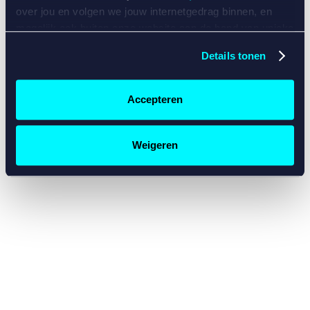
console for more information)
.
over jou en volgen we jouw internetgedrag binnen, en
mogelijk ook buiten onze website aan de hand van unieke
identificatoren, zoals je IP-adres, je Betcity-account
Details tonen
nummer, informatie over je browser, je apparaat of je
besturingssysteem. Wij bouwen zo jouw persoonlijke
profiel op. Hiermee passen wij onze website en
Accepteren
communicatie aan op jouw voorkeuren. Ook kunnen we
zo gerichte advertenties laten zien op basis van jouw
recente internetgedrag. Specifiek gebruiken wij en onze
Weigeren
partners de data voor de volgende doeleinden:
Advertentie- en contentmeting, inzichten in het publiek
en in productontwikkeling;
Gepersonaliseerde content;
Gepersonaliseerde advertenties;
Sociale media functionaliteit.
Lees hierover meer in
ons
cookiebeleid
en
privacybeleid
.