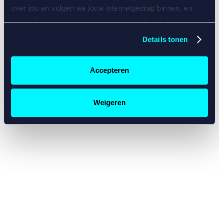
console for more information)
.
over jou en volgen we jouw internetgedrag binnen, en
mogelijk ook buiten onze website aan de hand van unieke
identificatoren, zoals je IP-adres, je Betcity-account
Details tonen
nummer, informatie over je browser, je apparaat of je
besturingssysteem. Wij bouwen zo jouw persoonlijke
profiel op. Hiermee passen wij onze website en
Accepteren
communicatie aan op jouw voorkeuren. Ook kunnen we
zo gerichte advertenties laten zien op basis van jouw
recente internetgedrag. Specifiek gebruiken wij en onze
Weigeren
partners de data voor de volgende doeleinden:
Advertentie- en contentmeting, inzichten in het publiek
en in productontwikkeling;
Gepersonaliseerde content;
Gepersonaliseerde advertenties;
Sociale media functionaliteit.
Lees hierover meer in
ons
cookiebeleid
en
privacybeleid
.