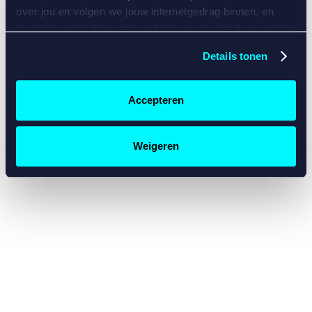
console for more information)
.
over jou en volgen we jouw internetgedrag binnen, en
mogelijk ook buiten onze website aan de hand van unieke
identificatoren, zoals je IP-adres, je Betcity-account
Details tonen
nummer, informatie over je browser, je apparaat of je
besturingssysteem. Wij bouwen zo jouw persoonlijke
profiel op. Hiermee passen wij onze website en
Accepteren
communicatie aan op jouw voorkeuren. Ook kunnen we
zo gerichte advertenties laten zien op basis van jouw
recente internetgedrag. Specifiek gebruiken wij en onze
Weigeren
partners de data voor de volgende doeleinden:
Advertentie- en contentmeting, inzichten in het publiek
en in productontwikkeling;
Gepersonaliseerde content;
Gepersonaliseerde advertenties;
Sociale media functionaliteit.
Lees hierover meer in
ons
cookiebeleid
en
privacybeleid
.