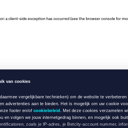
ror: a client-side exception has occurred (see the browser console for mo
ik van cookies
 daarmee vergelijkbare technieken) om de website te verbeteren
en advertenties aan te bieden. Het is mogelijk om uw cookie voo
onze footer en/of
cookiebeleid
. Met deze cookies verzamelen w
ou en volgen we jouw internetgedrag binnen, en mogelijk ook bui
ntificatoren, zoals je IP-adres, je Betcity-account nummer, infor