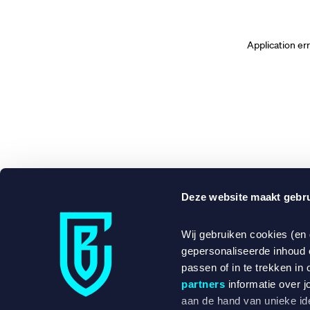
Application er
Deze website maakt gebru
Wij gebruiken cookies (en
gepersonaliseerde inhoud 
passen of in te trekken in 
partners
informatie over j
aan de hand van unieke ide