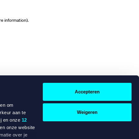
re information)
.
Accepteren
 en om
Weigeren
rkeur aan te
ij en onze
12
ten onze website
matie over je