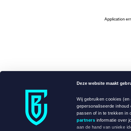
Application er
Deze website maakt gebru
Wij gebruiken cookies (en
gepersonaliseerde inhoud 
passen of in te trekken in 
partners
informatie over j
aan de hand van unieke ide