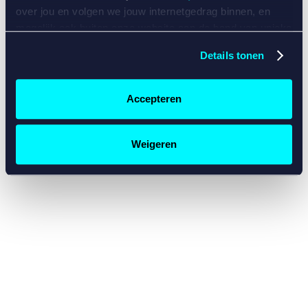
console for more information)
.
over jou en volgen we jouw internetgedrag binnen, en
mogelijk ook buiten onze website aan de hand van unieke
identificatoren, zoals je IP-adres, je Betcity-account
Details tonen
nummer, informatie over je browser, je apparaat of je
besturingssysteem. Wij bouwen zo jouw persoonlijke
profiel op. Hiermee passen wij onze website en
Accepteren
communicatie aan op jouw voorkeuren. Ook kunnen we
zo gerichte advertenties laten zien op basis van jouw
recente internetgedrag. Specifiek gebruiken wij en onze
Weigeren
partners de data voor de volgende doeleinden:
Advertentie- en contentmeting, inzichten in het publiek
en in productontwikkeling;
Gepersonaliseerde content;
Gepersonaliseerde advertenties;
Sociale media functionaliteit.
Lees hierover meer in
ons
cookiebeleid
en
privacybeleid
.