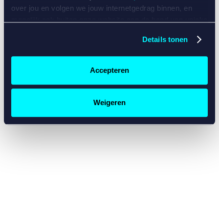
console for more information)
.
over jou en volgen we jouw internetgedrag binnen, en
mogelijk ook buiten onze website aan de hand van unieke
identificatoren, zoals je IP-adres, je Betcity-account
Details tonen
nummer, informatie over je browser, je apparaat of je
besturingssysteem. Wij bouwen zo jouw persoonlijke
profiel op. Hiermee passen wij onze website en
Accepteren
communicatie aan op jouw voorkeuren. Ook kunnen we
zo gerichte advertenties laten zien op basis van jouw
recente internetgedrag. Specifiek gebruiken wij en onze
Weigeren
partners de data voor de volgende doeleinden:
Advertentie- en contentmeting, inzichten in het publiek
en in productontwikkeling;
Gepersonaliseerde content;
Gepersonaliseerde advertenties;
Sociale media functionaliteit.
Lees hierover meer in
ons
cookiebeleid
en
privacybeleid
.