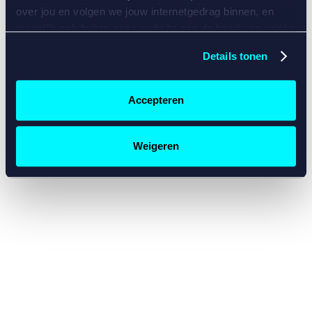
console for more information)
.
over jou en volgen we jouw internetgedrag binnen, en
mogelijk ook buiten onze website aan de hand van unieke
identificatoren, zoals je IP-adres, je Betcity-account
Details tonen
nummer, informatie over je browser, je apparaat of je
besturingssysteem. Wij bouwen zo jouw persoonlijke
profiel op. Hiermee passen wij onze website en
Accepteren
communicatie aan op jouw voorkeuren. Ook kunnen we
zo gerichte advertenties laten zien op basis van jouw
recente internetgedrag. Specifiek gebruiken wij en onze
Weigeren
partners de data voor de volgende doeleinden:
Advertentie- en contentmeting, inzichten in het publiek
en in productontwikkeling;
Gepersonaliseerde content;
Gepersonaliseerde advertenties;
Sociale media functionaliteit.
Lees hierover meer in
ons
cookiebeleid
en
privacybeleid
.