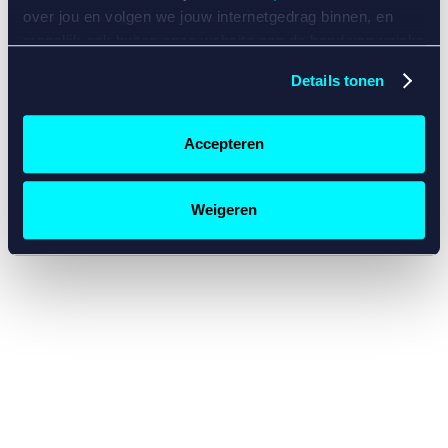
console for more information)
.
over jou en volgen we jouw internetgedrag binnen, en
mogelijk ook buiten onze website aan de hand van unieke
identificatoren, zoals je IP-adres, je Betcity-account
Details tonen
nummer, informatie over je browser, je apparaat of je
besturingssysteem. Wij bouwen zo jouw persoonlijke
profiel op. Hiermee passen wij onze website en
Accepteren
communicatie aan op jouw voorkeuren. Ook kunnen we
zo gerichte advertenties laten zien op basis van jouw
recente internetgedrag. Specifiek gebruiken wij en onze
Weigeren
partners de data voor de volgende doeleinden:
Advertentie- en contentmeting, inzichten in het publiek
en in productontwikkeling;
Gepersonaliseerde content;
Gepersonaliseerde advertenties;
Sociale media functionaliteit.
Lees hierover meer in
ons
cookiebeleid
en
privacybeleid
.