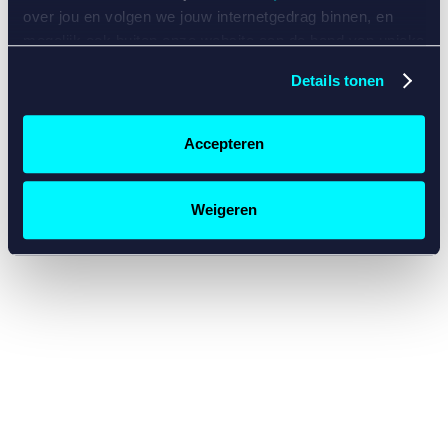
console for more information)
.
over jou en volgen we jouw internetgedrag binnen, en
mogelijk ook buiten onze website aan de hand van unieke
identificatoren, zoals je IP-adres, je Betcity-account
Details tonen
nummer, informatie over je browser, je apparaat of je
besturingssysteem. Wij bouwen zo jouw persoonlijke
profiel op. Hiermee passen wij onze website en
Accepteren
communicatie aan op jouw voorkeuren. Ook kunnen we
zo gerichte advertenties laten zien op basis van jouw
recente internetgedrag. Specifiek gebruiken wij en onze
Weigeren
partners de data voor de volgende doeleinden:
Advertentie- en contentmeting, inzichten in het publiek
en in productontwikkeling;
Gepersonaliseerde content;
Gepersonaliseerde advertenties;
Sociale media functionaliteit.
Lees hierover meer in
ons
cookiebeleid
en
privacybeleid
.