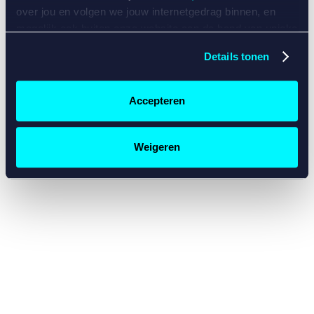
console for more information)
.
over jou en volgen we jouw internetgedrag binnen, en
mogelijk ook buiten onze website aan de hand van unieke
identificatoren, zoals je IP-adres, je Betcity-account
Details tonen
nummer, informatie over je browser, je apparaat of je
besturingssysteem. Wij bouwen zo jouw persoonlijke
profiel op. Hiermee passen wij onze website en
Accepteren
communicatie aan op jouw voorkeuren. Ook kunnen we
zo gerichte advertenties laten zien op basis van jouw
recente internetgedrag. Specifiek gebruiken wij en onze
Weigeren
partners de data voor de volgende doeleinden:
Advertentie- en contentmeting, inzichten in het publiek
en in productontwikkeling;
Gepersonaliseerde content;
Gepersonaliseerde advertenties;
Sociale media functionaliteit.
Lees hierover meer in
ons
cookiebeleid
en
privacybeleid
.