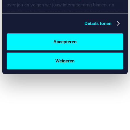
console for more information)
.
over jou en volgen we jouw internetgedrag binnen, en
mogelijk ook buiten onze website aan de hand van unieke
identificatoren, zoals je IP-adres, je Betcity-account
Details tonen
nummer, informatie over je browser, je apparaat of je
besturingssysteem. Wij bouwen zo jouw persoonlijke
profiel op. Hiermee passen wij onze website en
Accepteren
communicatie aan op jouw voorkeuren. Ook kunnen we
zo gerichte advertenties laten zien op basis van jouw
recente internetgedrag. Specifiek gebruiken wij en onze
Weigeren
partners de data voor de volgende doeleinden:
Advertentie- en contentmeting, inzichten in het publiek
en in productontwikkeling;
Gepersonaliseerde content;
Gepersonaliseerde advertenties;
Sociale media functionaliteit.
Lees hierover meer in
ons
cookiebeleid
en
privacybeleid
.