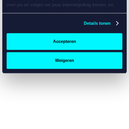
console for more information)
.
over jou en volgen we jouw internetgedrag binnen, en
mogelijk ook buiten onze website aan de hand van unieke
identificatoren, zoals je IP-adres, je Betcity-account
Details tonen
nummer, informatie over je browser, je apparaat of je
besturingssysteem. Wij bouwen zo jouw persoonlijke
profiel op. Hiermee passen wij onze website en
Accepteren
communicatie aan op jouw voorkeuren. Ook kunnen we
zo gerichte advertenties laten zien op basis van jouw
recente internetgedrag. Specifiek gebruiken wij en onze
Weigeren
partners de data voor de volgende doeleinden:
Advertentie- en contentmeting, inzichten in het publiek
en in productontwikkeling;
Gepersonaliseerde content;
Gepersonaliseerde advertenties;
Sociale media functionaliteit.
Lees hierover meer in
ons
cookiebeleid
en
privacybeleid
.