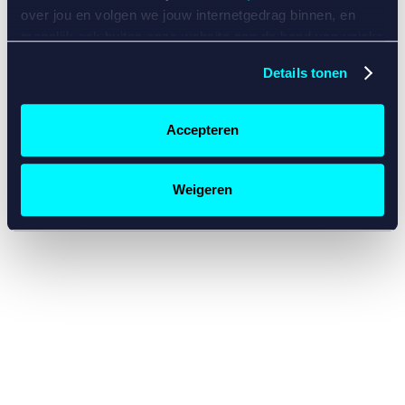
console for more information)
.
over jou en volgen we jouw internetgedrag binnen, en
mogelijk ook buiten onze website aan de hand van unieke
identificatoren, zoals je IP-adres, je Betcity-account
Details tonen
nummer, informatie over je browser, je apparaat of je
besturingssysteem. Wij bouwen zo jouw persoonlijke
profiel op. Hiermee passen wij onze website en
Accepteren
communicatie aan op jouw voorkeuren. Ook kunnen we
zo gerichte advertenties laten zien op basis van jouw
recente internetgedrag. Specifiek gebruiken wij en onze
Weigeren
partners de data voor de volgende doeleinden:
Advertentie- en contentmeting, inzichten in het publiek
en in productontwikkeling;
Gepersonaliseerde content;
Gepersonaliseerde advertenties;
Sociale media functionaliteit.
Lees hierover meer in
ons
cookiebeleid
en
privacybeleid
.