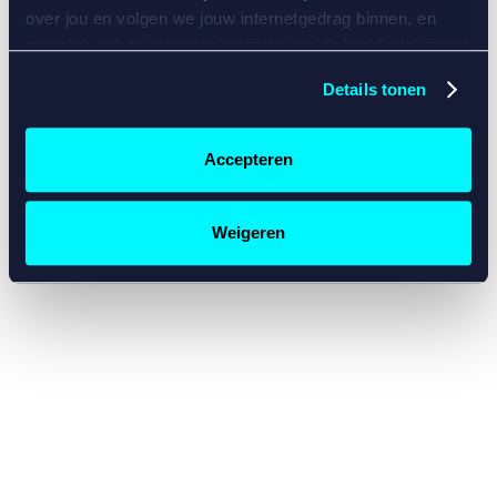
console for more information)
.
over jou en volgen we jouw internetgedrag binnen, en
mogelijk ook buiten onze website aan de hand van unieke
identificatoren, zoals je IP-adres, je Betcity-account
Details tonen
nummer, informatie over je browser, je apparaat of je
besturingssysteem. Wij bouwen zo jouw persoonlijke
profiel op. Hiermee passen wij onze website en
Accepteren
communicatie aan op jouw voorkeuren. Ook kunnen we
zo gerichte advertenties laten zien op basis van jouw
recente internetgedrag. Specifiek gebruiken wij en onze
Weigeren
partners de data voor de volgende doeleinden:
Advertentie- en contentmeting, inzichten in het publiek
en in productontwikkeling;
Gepersonaliseerde content;
Gepersonaliseerde advertenties;
Sociale media functionaliteit.
Lees hierover meer in
ons
cookiebeleid
en
privacybeleid
.