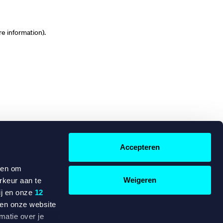
re information)
.
Accepteren
 en om
Weigeren
rkeur aan te
ij en onze
12
ten onze website
matie over je