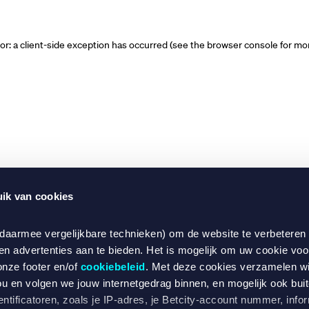
ror: a client-side exception has occurred (see the browser console for mo
ik van cookies
 daarmee vergelijkbare technieken) om de website te verbeteren
en advertenties aan te bieden. Het is mogelijk om uw cookie voo
onze footer en/of
cookiebeleid
. Met deze cookies verzamelen w
ou en volgen we jouw internetgedrag binnen, en mogelijk ook bui
ntificatoren, zoals je IP-adres, je Betcity-account nummer, infor