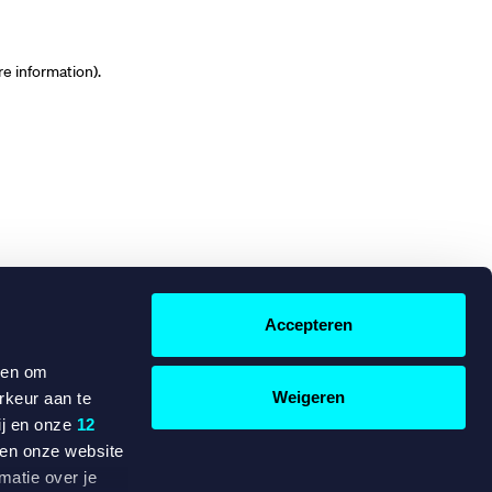
re information)
.
Accepteren
 en om
Weigeren
rkeur aan te
ij en onze
12
ten onze website
matie over je