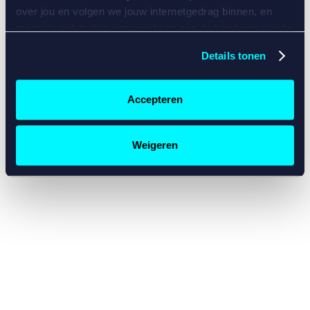
console for more information)
.
over jou en volgen we jouw internetgedrag binnen, en
mogelijk ook buiten onze website aan de hand van unieke
identificatoren, zoals je IP-adres, je Betcity-account
Details tonen
nummer, informatie over je browser, je apparaat of je
besturingssysteem. Wij bouwen zo jouw persoonlijke
profiel op. Hiermee passen wij onze website en
Accepteren
communicatie aan op jouw voorkeuren. Ook kunnen we
zo gerichte advertenties laten zien op basis van jouw
recente internetgedrag. Specifiek gebruiken wij en onze
Weigeren
partners de data voor de volgende doeleinden:
Advertentie- en contentmeting, inzichten in het publiek
en in productontwikkeling;
Gepersonaliseerde content;
Gepersonaliseerde advertenties;
Sociale media functionaliteit.
Lees hierover meer in
ons
cookiebeleid
en
privacybeleid
.