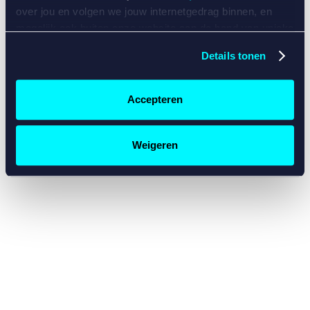
console for more information)
.
over jou en volgen we jouw internetgedrag binnen, en
mogelijk ook buiten onze website aan de hand van unieke
identificatoren, zoals je IP-adres, je Betcity-account
Details tonen
nummer, informatie over je browser, je apparaat of je
besturingssysteem. Wij bouwen zo jouw persoonlijke
profiel op. Hiermee passen wij onze website en
Accepteren
communicatie aan op jouw voorkeuren. Ook kunnen we
zo gerichte advertenties laten zien op basis van jouw
recente internetgedrag. Specifiek gebruiken wij en onze
Weigeren
partners de data voor de volgende doeleinden:
Advertentie- en contentmeting, inzichten in het publiek
en in productontwikkeling;
Gepersonaliseerde content;
Gepersonaliseerde advertenties;
Sociale media functionaliteit.
Lees hierover meer in
ons
cookiebeleid
en
privacybeleid
.