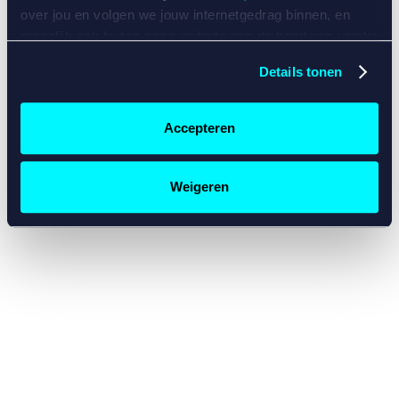
console for more information)
.
over jou en volgen we jouw internetgedrag binnen, en
mogelijk ook buiten onze website aan de hand van unieke
identificatoren, zoals je IP-adres, je Betcity-account
Details tonen
nummer, informatie over je browser, je apparaat of je
besturingssysteem. Wij bouwen zo jouw persoonlijke
profiel op. Hiermee passen wij onze website en
Accepteren
communicatie aan op jouw voorkeuren. Ook kunnen we
zo gerichte advertenties laten zien op basis van jouw
recente internetgedrag. Specifiek gebruiken wij en onze
Weigeren
partners de data voor de volgende doeleinden:
Advertentie- en contentmeting, inzichten in het publiek
en in productontwikkeling;
Gepersonaliseerde content;
Gepersonaliseerde advertenties;
Sociale media functionaliteit.
Lees hierover meer in
ons
cookiebeleid
en
privacybeleid
.