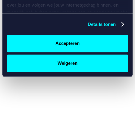
console for more information)
.
over jou en volgen we jouw internetgedrag binnen, en
mogelijk ook buiten onze website aan de hand van unieke
identificatoren, zoals je IP-adres, je Betcity-account
Details tonen
nummer, informatie over je browser, je apparaat of je
besturingssysteem. Wij bouwen zo jouw persoonlijke
profiel op. Hiermee passen wij onze website en
Accepteren
communicatie aan op jouw voorkeuren. Ook kunnen we
zo gerichte advertenties laten zien op basis van jouw
recente internetgedrag. Specifiek gebruiken wij en onze
Weigeren
partners de data voor de volgende doeleinden:
Advertentie- en contentmeting, inzichten in het publiek
en in productontwikkeling;
Gepersonaliseerde content;
Gepersonaliseerde advertenties;
Sociale media functionaliteit.
Lees hierover meer in
ons
cookiebeleid
en
privacybeleid
.