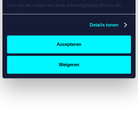
console for more information)
.
over jou en volgen we jouw internetgedrag binnen, en
mogelijk ook buiten onze website aan de hand van unieke
identificatoren, zoals je IP-adres, je Betcity-account
Details tonen
nummer, informatie over je browser, je apparaat of je
besturingssysteem. Wij bouwen zo jouw persoonlijke
profiel op. Hiermee passen wij onze website en
Accepteren
communicatie aan op jouw voorkeuren. Ook kunnen we
zo gerichte advertenties laten zien op basis van jouw
recente internetgedrag. Specifiek gebruiken wij en onze
Weigeren
partners de data voor de volgende doeleinden:
Advertentie- en contentmeting, inzichten in het publiek
en in productontwikkeling;
Gepersonaliseerde content;
Gepersonaliseerde advertenties;
Sociale media functionaliteit.
Lees hierover meer in
ons
cookiebeleid
en
privacybeleid
.