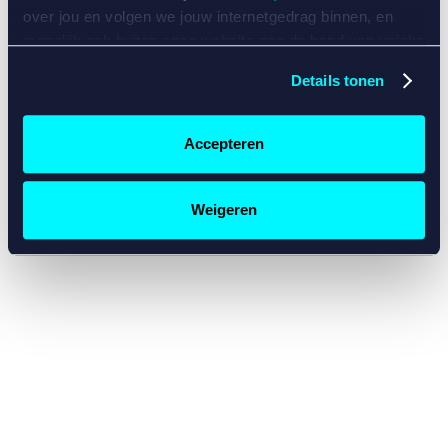
console for more information)
.
over jou en volgen we jouw internetgedrag binnen, en
mogelijk ook buiten onze website aan de hand van unieke
identificatoren, zoals je IP-adres, je Betcity-account
Details tonen
nummer, informatie over je browser, je apparaat of je
besturingssysteem. Wij bouwen zo jouw persoonlijke
profiel op. Hiermee passen wij onze website en
Accepteren
communicatie aan op jouw voorkeuren. Ook kunnen we
zo gerichte advertenties laten zien op basis van jouw
recente internetgedrag. Specifiek gebruiken wij en onze
Weigeren
partners de data voor de volgende doeleinden:
Advertentie- en contentmeting, inzichten in het publiek
en in productontwikkeling;
Gepersonaliseerde content;
Gepersonaliseerde advertenties;
Sociale media functionaliteit.
Lees hierover meer in
ons
cookiebeleid
en
privacybeleid
.