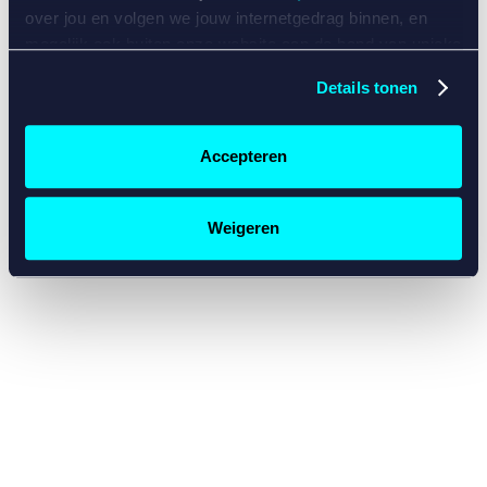
console for more information)
.
over jou en volgen we jouw internetgedrag binnen, en
mogelijk ook buiten onze website aan de hand van unieke
identificatoren, zoals je IP-adres, je Betcity-account
Details tonen
nummer, informatie over je browser, je apparaat of je
besturingssysteem. Wij bouwen zo jouw persoonlijke
profiel op. Hiermee passen wij onze website en
Accepteren
communicatie aan op jouw voorkeuren. Ook kunnen we
zo gerichte advertenties laten zien op basis van jouw
recente internetgedrag. Specifiek gebruiken wij en onze
Weigeren
partners de data voor de volgende doeleinden:
Advertentie- en contentmeting, inzichten in het publiek
en in productontwikkeling;
Gepersonaliseerde content;
Gepersonaliseerde advertenties;
Sociale media functionaliteit.
Lees hierover meer in
ons
cookiebeleid
en
privacybeleid
.