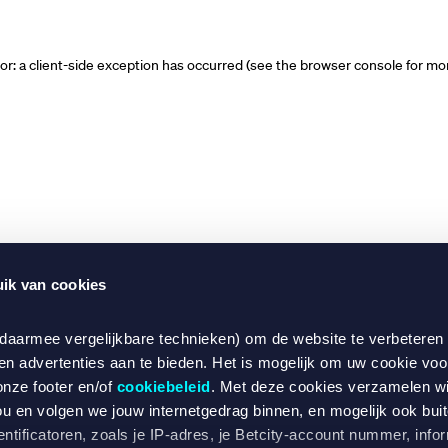
ror: a client-side exception has occurred (see the browser console for mo
ik van cookies
 daarmee vergelijkbare technieken) om de website te verbeteren
en advertenties aan te bieden. Het is mogelijk om uw cookie voo
onze footer en/of
cookiebeleid
. Met deze cookies verzamelen w
ou en volgen we jouw internetgedrag binnen, en mogelijk ook bui
ntificatoren, zoals je IP-adres, je Betcity-account nummer, infor