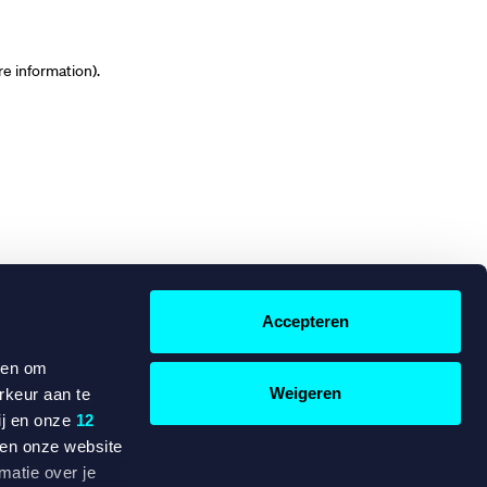
re information)
.
Accepteren
 en om
Weigeren
rkeur aan te
ij en onze
12
ten onze website
matie over je