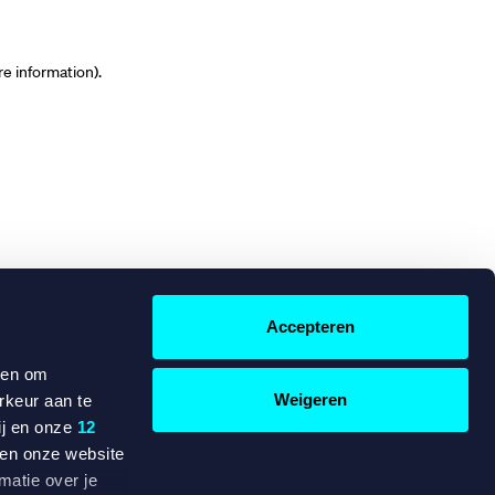
re information)
.
Accepteren
 en om
Weigeren
rkeur aan te
ij en onze
12
ten onze website
matie over je