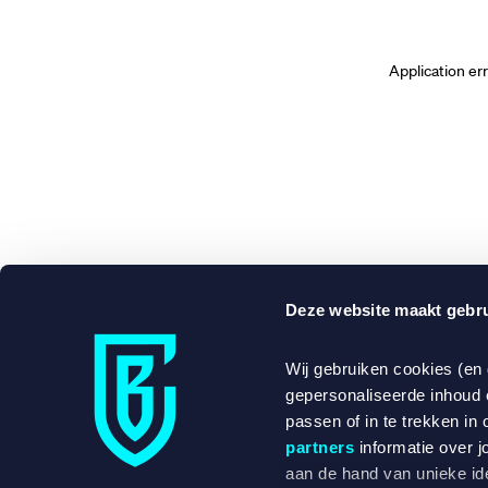
Application er
Deze website maakt gebru
Wij gebruiken cookies (en
gepersonaliseerde inhoud 
passen of in te trekken in 
partners
informatie over j
aan de hand van unieke ide