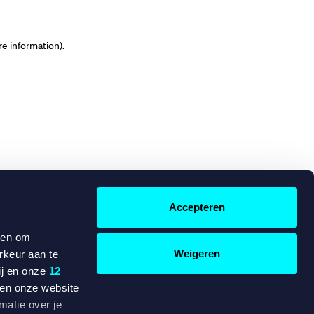
re information)
.
Accepteren
 en om
Weigeren
rkeur aan te
ij en onze
12
ten onze website
matie over je