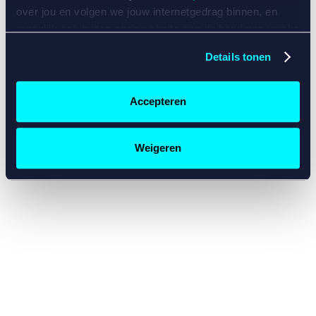
console for more information)
.
over jou en volgen we jouw internetgedrag binnen, en
mogelijk ook buiten onze website aan de hand van unieke
identificatoren, zoals je IP-adres, je Betcity-account
Details tonen
nummer, informatie over je browser, je apparaat of je
besturingssysteem. Wij bouwen zo jouw persoonlijke
profiel op. Hiermee passen wij onze website en
Accepteren
communicatie aan op jouw voorkeuren. Ook kunnen we
zo gerichte advertenties laten zien op basis van jouw
recente internetgedrag. Specifiek gebruiken wij en onze
Weigeren
partners de data voor de volgende doeleinden:
Advertentie- en contentmeting, inzichten in het publiek
en in productontwikkeling;
Gepersonaliseerde content;
Gepersonaliseerde advertenties;
Sociale media functionaliteit.
Lees hierover meer in
ons
cookiebeleid
en
privacybeleid
.